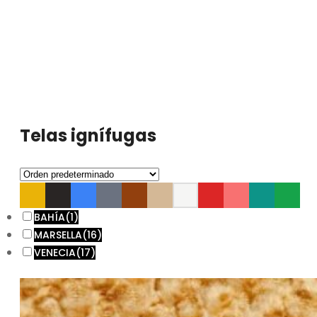
Telas ignífugas
BAHÍA
(1)
MARSELLA
(16)
VENECIA
(17)