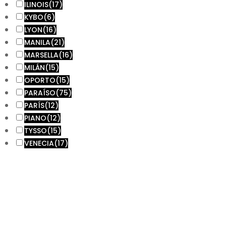
ILINOIS
(17)
KYBO
(6)
LYON
(16)
MANILA
(21)
MARSELLA
(16)
MILÁN
(15)
OPORTO
(15)
PARAÍSO
(75)
PARÍS
(12)
PIANO
(12)
TYSSO
(15)
VENECIA
(17)