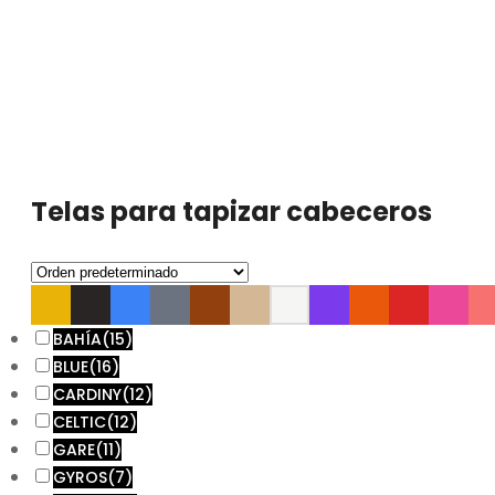
Telas para tapizar cabeceros
BAHÍA
(15)
BLUE
(16)
CARDINY
(12)
CELTIC
(12)
GARE
(11)
GYROS
(7)