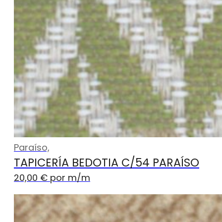
Paraíso,
TAPICERÍA BEDOTIA C/54 PARAÍSO
20,00
€
por m
/m