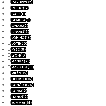
CARDINY
(12)
CELTIC
(12)
GARE
(11)
GENISTA
(11)
GYROS
(7)
ILINOIS
(17)
JOHINO
(18)
JOTE
(20)
KYBO
(6)
LYON
(16)
MANILA
(21)
MARSELLA
(16)
MILÁN
(15)
OPORTO
(15)
PARAÍSO
(75)
PARÍS
(12)
PIANO
(12)
SUMMER
(14)