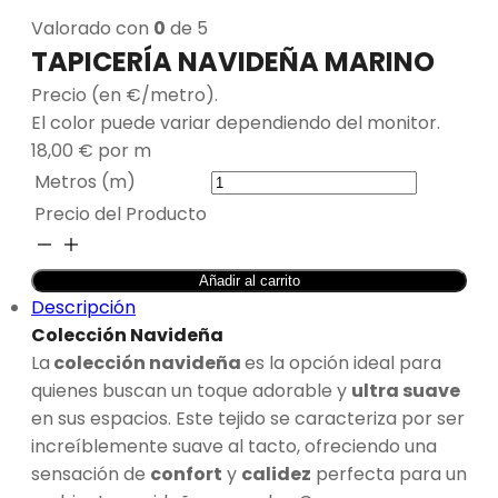
Valorado con
0
de 5
TAPICERÍA NAVIDEÑA MARINO
Precio (en €/metro).
El color puede variar dependiendo del monitor.
18,00
€
por m
Metros (m)
Precio del Producto
TAPICERÍA
NAVIDEÑA
Añadir al carrito
MARINO
Descripción
cantidad
Colección Navideña
La
colección navideña
es la opción ideal para
quienes buscan un toque adorable y
ultra suave
en sus espacios. Este tejido se caracteriza por ser
increíblemente suave al tacto, ofreciendo una
sensación de
confort
y
calidez
perfecta para un