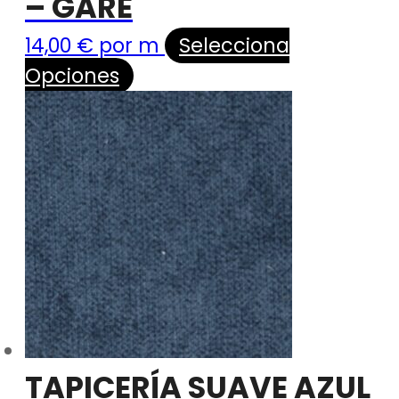
– GARE
14,00
€
por m
Selecciona
Opciones
TAPICERÍA SUAVE AZUL