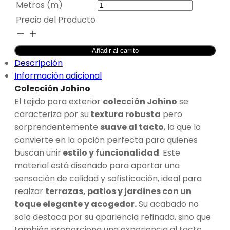
Metros (m)
Precio del Producto
TAPICERÍA
EXTERIOR
Añadir al carrito
AZUL
Descripción
GAUCO
Información adicional
-
Colección Johino
JOHINO
El tejido para exterior
colección Johino
se
cantidad
caracteriza por su
textura robusta
pero
sorprendentemente
suave al tacto
, lo que lo
convierte en la opción perfecta para quienes
buscan unir
estilo y funcionalidad
. Este
material está diseñado para aportar una
sensación de calidad y sofisticación, ideal para
realzar
terrazas, patios y jardines con un
toque elegante y acogedor.
Su acabado no
solo destaca por su apariencia refinada, sino que
también proporciona una experiencia al tacto