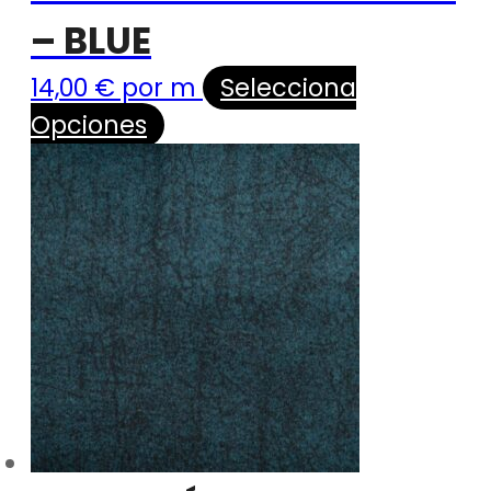
– BLUE
14,00
€
por m
Selecciona
Opciones