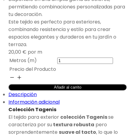
permitiendo combinaciones personalizadas para
tu decoración.
Este tejido es perfecto para exteriores,
combinando resistencia y estilo para crear
espacios elegantes y duraderos en tu jardín o
terraza.
20,00
€
por m
Metros (m)
Precio del Producto
TAPICERÍA
EXTERIOR
Añadir al carrito
GEOMÉTRICA
Descripción
BEIGE
Información adicional
-
Colección Tagenis
GENISTA
El tejido para exterior
colección Tagenis
se
cantidad
caracteriza por su
textura robusta
pero
sorprendentemente
suave al tacto
, lo que lo