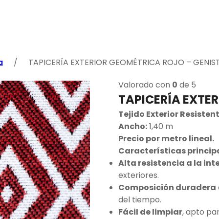
a
/
TAPICERÍA EXTERIOR GEOMÉTRICA ROJO – GENIS
Valorado con
0
de 5
TAPICERÍA EXTE
Tejido Exterior Resiste
Ancho:
1,40 m
Precio por metro lineal.
Características princip
Alta resistencia a la in
exteriores.
Composición duradera
del tiempo.
Fácil de limpiar
, apto par