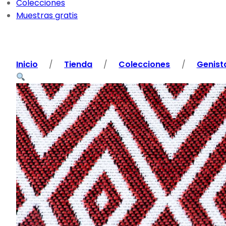
Colecciones
Muestras gratis
Inicio
/
Tienda
/
Colecciones
/
Genist