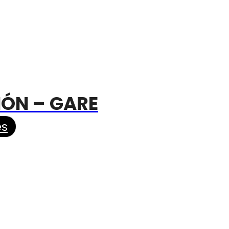
MÓN – GARE
es