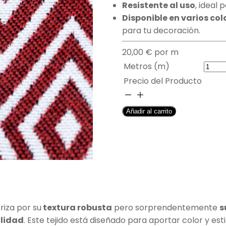
Resistente al uso
, ideal 
Disponible en varios col
para tu decoración.
20,00
€
por m
Metros (m)
Precio del Producto
TAPICERÍA
EXTERIOR
Añadir al carrito
GEOMÉTRICA
ROJO
-
GENISTA
cantidad
riza por su
textura robusta
pero sorprendentemente
s
alidad
. Este tejido está diseñado para aportar color y esti