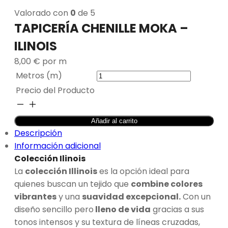
Valorado con
0
de 5
TAPICERÍA CHENILLE MOKA –
ILINOIS
8,00
€
por m
Metros (m)
Precio del Producto
TAPICERÍA
CHENILLE
Añadir al carrito
MOKA
Descripción
-
Información adicional
ILINOIS
Colección Ilinois
cantidad
La
colección Illinois
es la opción ideal para
quienes buscan un tejido que
combine colores
vibrantes
y una
suavidad excepcional.
Con un
diseño sencillo pero
lleno de vida
gracias a sus
tonos intensos y su textura de líneas cruzadas,