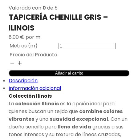
Valorado con
0
de 5
TAPICERÍA CHENILLE GRIS –
ILINOIS
8,00
€
por m
Metros (m)
Precio del Producto
TAPICERÍA
CHENILLE
Añadir al carrito
GRIS
Descripción
-
Información adicional
ILINOIS
Colección Ilinois
cantidad
La
colección Illinois
es la opción ideal para
quienes buscan un tejido que
combine colores
vibrantes
y una
suavidad excepcional.
Con un
diseño sencillo pero
lleno de vida
gracias a sus
tonos intensos y su textura de líneas cruzadas,