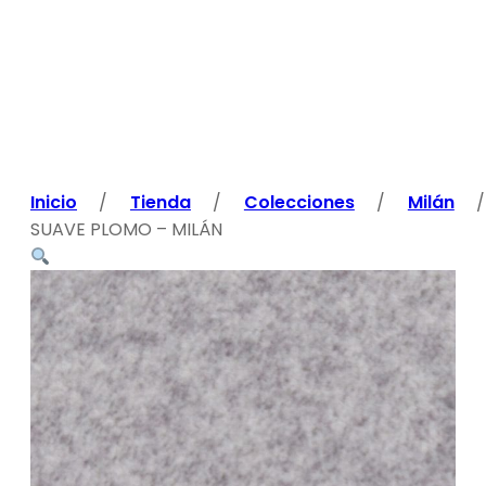
Inicio
/
Tienda
/
Colecciones
/
Milán
/
SUAVE PLOMO – MILÁN