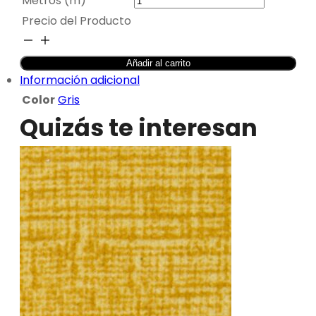
Metros (m)
Precio del Producto
TAPICERÍA
SUAVE
Añadir al carrito
PLOMO
Información adicional
-
Color
Gris
MILÁN
Quizás te interesan
cantidad