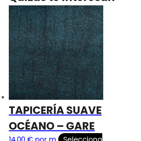
TAPICERÍA SUAVE
OCÉANO – GARE
14,00
€
por m
Selecciona