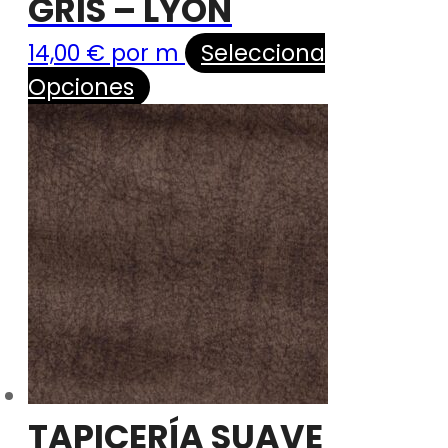
GRIS – LYON
14,00
€
por m
Selecciona
Opciones
TAPICERÍA SUAVE