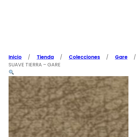
Inicio
/
Tienda
/
Colecciones
/
Gare
/
SUAVE TIERRA – GARE