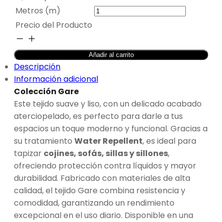
Metros (m)
Precio del Producto
TAPICERÍA
SUAVE
Añadir al carrito
TIERRA
Descripción
-
Información adicional
GARE
Colección Gare
cantidad
Este tejido suave y liso, con un delicado acabado
aterciopelado, es perfecto para darle a tus
espacios un toque moderno y funcional. Gracias a
su tratamiento
Water Repellent
, es ideal para
tapizar
cojines, sofás, sillas y sillones
,
ofreciendo protección contra líquidos y mayor
durabilidad. Fabricado con materiales de alta
calidad, el tejido Gare combina resistencia y
comodidad, garantizando un rendimiento
excepcional en el uso diario. Disponible en una