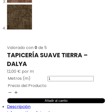
Valorado con
0
de 5
TAPICERÍA SUAVE TIERRA –
DALYA
12,00
€
por m
Metros (m)
Precio del Producto
TAPICERÍA
SUAVE
Añadir al carrito
TIERRA
Descripción
-