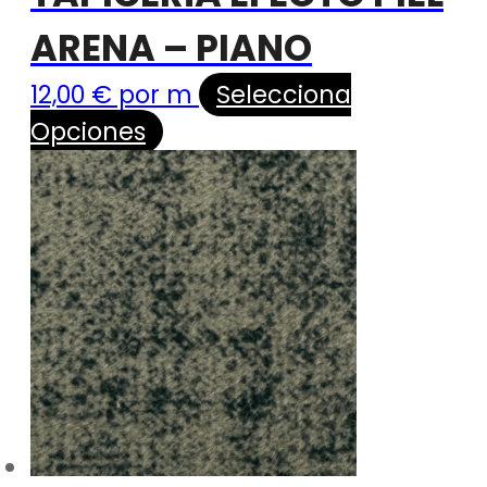
ARENA – PIANO
12,00
€
por m
Selecciona
Opciones