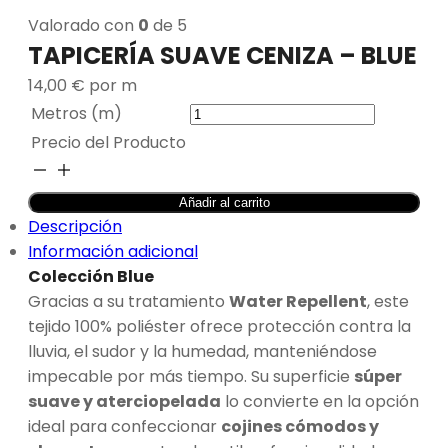
Valorado con
0
de 5
TAPICERÍA SUAVE CENIZA – BLUE
14,00
€
por m
Metros (m)
Precio del Producto
TAPICERÍA
SUAVE
Añadir al carrito
CENIZA
Descripción
-
Información adicional
BLUE
Colección Blue
cantidad
Gracias a su tratamiento
Water Repellent
, este
tejido 100% poliéster ofrece protección contra la
lluvia, el sudor y la humedad, manteniéndose
impecable por más tiempo. Su superficie
súper
suave y aterciopelada
lo convierte en la opción
ideal para confeccionar
cojines cómodos y