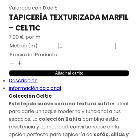
Valorado con
0
de 5
TAPICERÍA TEXTURIZADA MARFIL
– CELTIC
7,00
€
por m
Metros (m)
Precio del Producto
TAPICERÍA
TEXTURIZADA
Añadir al carrito
MARFIL
Descripción
-
Información adicional
CELTIC
Colección Celtic
cantidad
Este tejido suave con una textura sutil
es ideal
para darle un toque moderno y funcional a tus
espacios. La
colección Bahía
combina estilo,
resistencia y comodidad, convirtiéndose en la
opción perfecta para tapicería de
sofás, sillas y