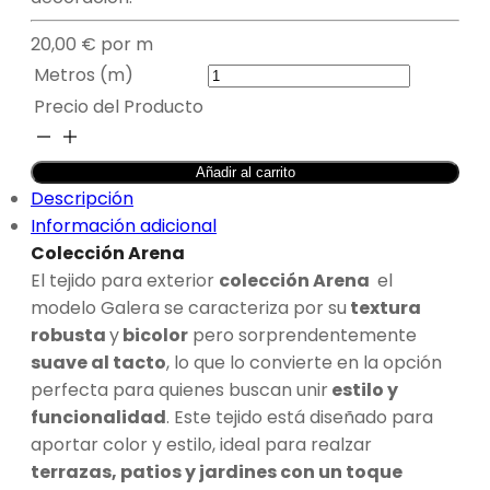
20,00
€
por m
Metros (m)
Precio del Producto
TAPICERÍA
EXTERIOR
Añadir al carrito
GALERA
Descripción
NARANJA
Información adicional
-
Colección Arena
ARENA
El tejido para exterior
colección Arena
el
cantidad
modelo Galera se caracteriza por su
textura
robusta
y
bicolor
pero sorprendentemente
suave al tacto
, lo que lo convierte en la opción
perfecta para quienes buscan unir
estilo y
funcionalidad
. Este tejido está diseñado para
aportar color y estilo, ideal para realzar
terrazas, patios y jardines con un toque