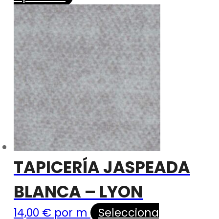
TAPICERÍA JASPEADA
BLANCA – LYON
14,00
€
por m
Selecciona