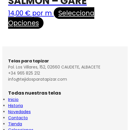
SALMÓN – GARE
14,00
€
por m
Selecciona
Opciones
Telas para tapizar
Pol. Los Villares, 152, 02660 CAUDETE, ALBACETE
+34 965 825 212
info@tejidosparatapizar.com
Todas nuestras telas
Inicio
Historia
Novedades
Contacto
Tienda