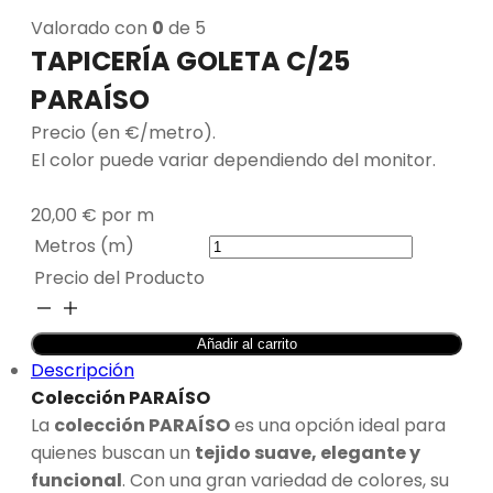
Valorado con
0
de 5
TAPICERÍA GOLETA C/25
PARAÍSO
Precio (en €/metro).
El color puede variar dependiendo del monitor.
20,00
€
por m
Metros (m)
Precio del Producto
TAPICERÍA
GOLETA
Añadir al carrito
C/25
Descripción
PARAÍSO
Colección PARAÍSO
cantidad
La
colección PARAÍSO
es una opción ideal para
quienes buscan un
tejido suave, elegante y
funcional
. Con una gran variedad de colores, su