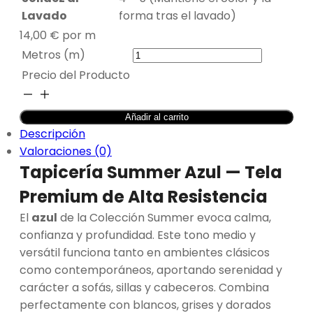
Lavado
forma tras el lavado)
14,00
€
por m
Metros (m)
Precio del Producto
TAPICERÍA
SUMMER
Añadir al carrito
AZUL
Descripción
cantidad
Valoraciones (0)
Tapicería Summer Azul — Tela
Premium de Alta Resistencia
El
azul
de la Colección Summer evoca calma,
confianza y profundidad. Este tono medio y
versátil funciona tanto en ambientes clásicos
como contemporáneos, aportando serenidad y
carácter a sofás, sillas y cabeceros. Combina
perfectamente con blancos, grises y dorados