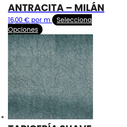
ANTRACITA – MILÁN
16,00
€
por m
Selecciona
Opciones