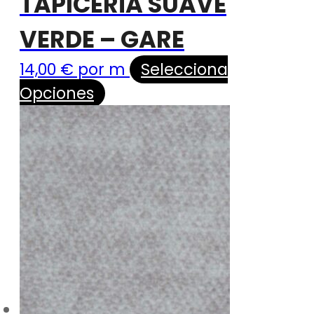
TAPICERÍA SUAVE
VERDE – GARE
14,00
€
por m
Selecciona
Opciones