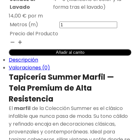
Lavado
forma tras el lavado)
14,00
€
por m
Metros (m)
Precio del Producto
TAPICERÍA
SUMMER
Añadir al carrito
MARFIL
Descripción
cantidad
Valoraciones (0)
Tapicería Summer Marfil —
Tela Premium de Alta
Resistencia
El
marfil
de la Colección Summer es el clásico
infalible que nunca pasa de moda. Su tono cálido
y refinado encaja en decoraciones clásicas,
provenzales y contemporáneas. Ideal para
tapizar cabeceros, sillas vintage y sofás donde se