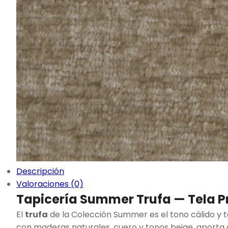
Descripción
Valoraciones (0)
Tapicería Summer Trufa — Tela P
El
trufa
de la Colección Summer es el tono cálido y 
con maderas naturales, cuero y tonos beige, aporta ca