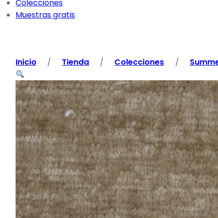
Colecciones
Muestras gratis
Inicio
/
Tienda
/
Colecciones
/
Summe