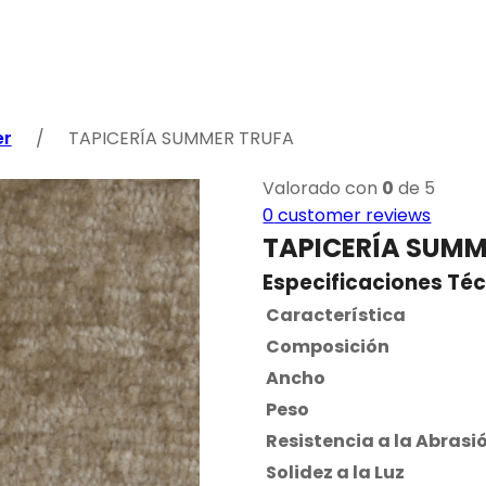
r
/
TAPICERÍA SUMMER TRUFA
Valorado con
0
de 5
0
customer reviews
TAPICERÍA SUMM
Especificaciones Té
Característica
Composición
Ancho
Peso
Resistencia a la Abrasi
Solidez a la Luz