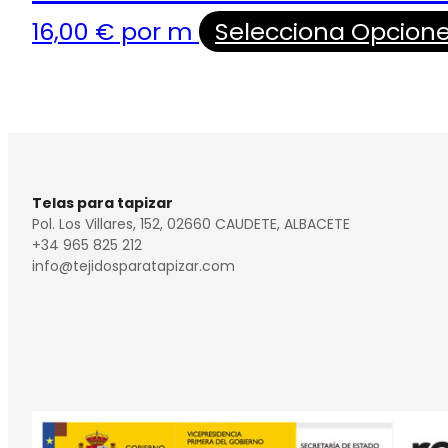
16,00
€
por m
Selecciona Opcion
Telas para tapizar
Pol. Los Villares, 152, 02660 CAUDETE, ALBACETE
+34 965 825 212
info@tejidosparatapizar.com