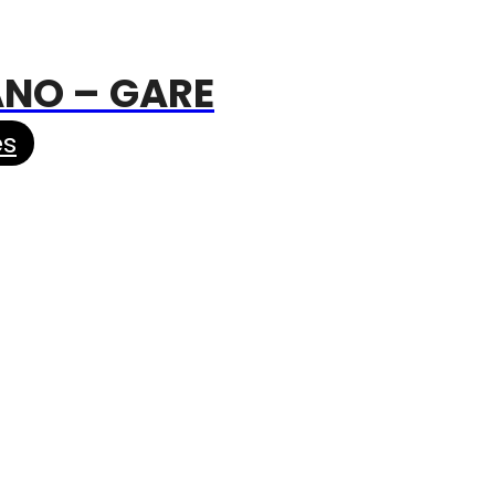
ANO – GARE
es