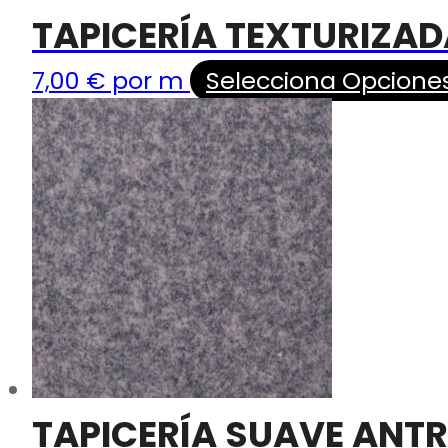
TAPICERÍA TEXTURIZAD
7,00
€
por m
Selecciona Opcione
TAPICERÍA SUAVE ANTR