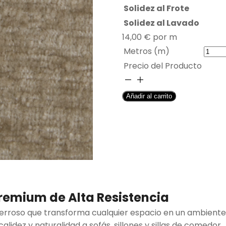
Solidez al Frote
Solidez al Lavado
14,00
€
por m
Metros (m)
Precio del Producto
TAPICERÍA
SUMMER
Añadir al carrito
TRUFA
cantidad
remium de Alta Resistencia
terroso que transforma cualquier espacio en un ambiente
lidez y naturalidad a sofás, sillones y sillas de comedor.