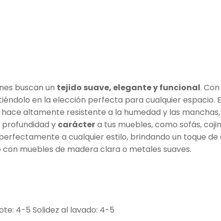
enes buscan un
tejido suave, elegante y funcional
. Con
tiéndolo en la elección perfecta para cualquier espacio. E
lo hace altamente resistente a la humedad y las manchas,
profundidad y
carácter
a tus muebles, como sofás, cojin
ta perfectamente a cualquier estilo, brindando un toque d
do con muebles de madera clara o metales suaves.
rote: 4-5 Solidez al lavado: 4-5