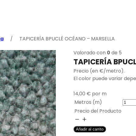
la
/
TAPICERÍA BPUCLÉ OCÉANO – MARSELLA
Valorado con
0
de 5
TAPICERÍA BPUC
Precio (en €/metro).
El color puede variar dep
14,00
€
por m
Metros (m)
Precio del Producto
TAPICERÍA
BPUCLÉ
Añadir al carrito
OCÉANO