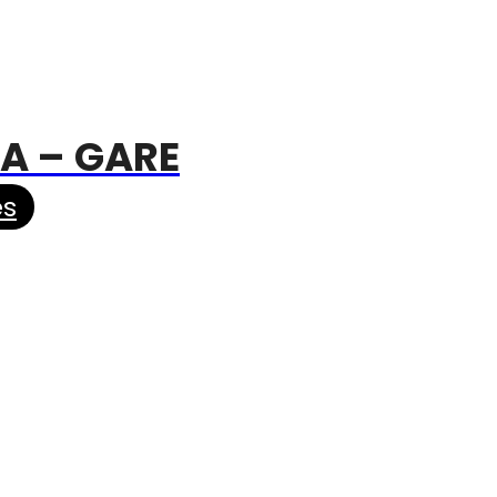
RA – GARE
es