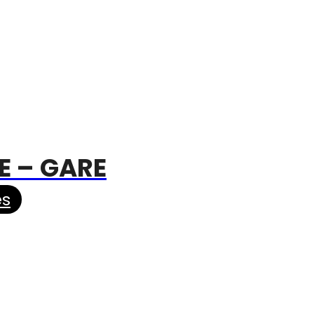
E – GARE
es