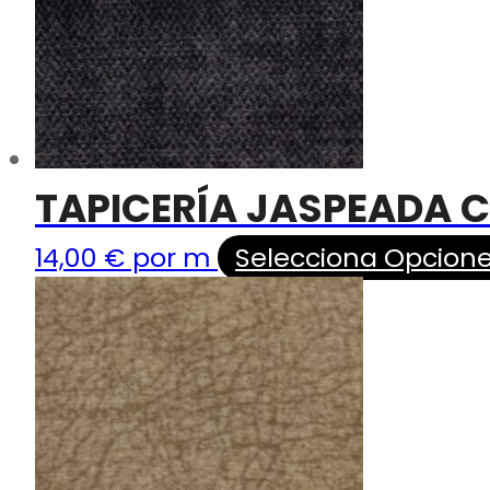
TAPICERÍA JASPEADA C
14,00
€
por m
Selecciona Opcion