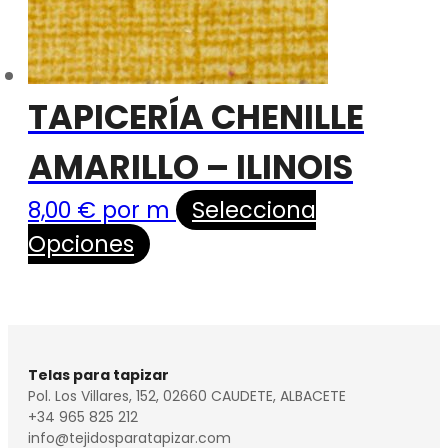
TAPICERÍA CHENILLE
AMARILLO – ILINOIS
8,00
€
por m
Selecciona
Opciones
Telas para tapizar
Pol. Los Villares, 152, 02660 CAUDETE, ALBACETE
+34 965 825 212
info@tejidosparatapizar.com