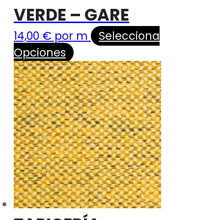
VERDE – GARE
14,00
€
por m
Selecciona
Opciones