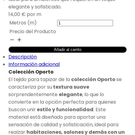
elegante y sofisticado.
14,00
€
por m
Metros (m)
Precio del Producto
TELA
PARA
Añadir al carrito
TAPIZAR
Descripción
SOFÁ
Información adicional
OPORTO
Colección Oporto
COLOR
El tejido para tapizar de la
colección Oporto
se
ANTRACITA
caracteriza por su
textura suave
cantidad
sorprendentemente
elegante
, lo que lo
convierte en la opción perfecta para quienes
buscan unir
estilo y funcionalidad
. Este
material está diseñado para aportar una
sensación de calidad y sofisticación, ideal para
realzar
habitaciones, salones y demás con un