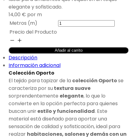
elegante y sofisticado.
14,00
€
por m
Metros (m)
Precio del Producto
TELA
PARA
Añadir al carrito
TAPIZAR
Descripción
SOFÁ
Información adicional
OPORTO
Colección Oporto
COLOR
El tejido para tapizar de la
colección Oporto
se
GRIS
caracteriza por su
textura suave
cantidad
sorprendentemente
elegante
, lo que lo
convierte en la opción perfecta para quienes
buscan unir
estilo y funcionalidad
. Este
material está diseñado para aportar una
sensación de calidad y sofisticación, ideal para
realzar
habitaciones, salones y demás con un