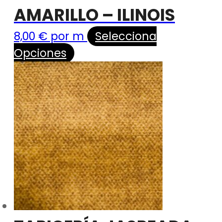
AMARILLO – ILINOIS
8,00
€
por m
Selecciona
Opciones