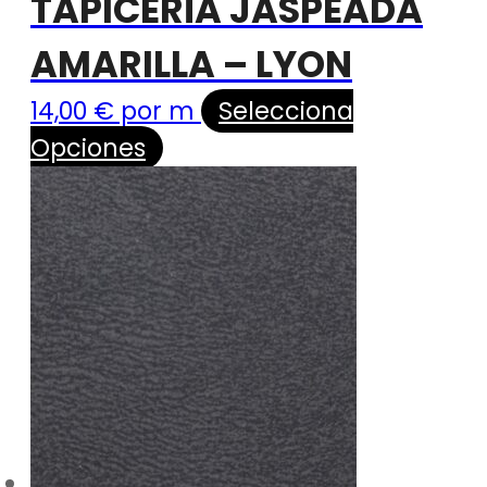
TAPICERÍA JASPEADA
AMARILLA – LYON
14,00
€
por m
Selecciona
Opciones